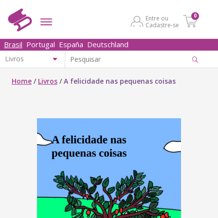
0
Entre ou
Cadastre-se
Brasil
Portugal
España
Deutschland
Home
/
Livros
/
A felicidade nas pequenas coisas