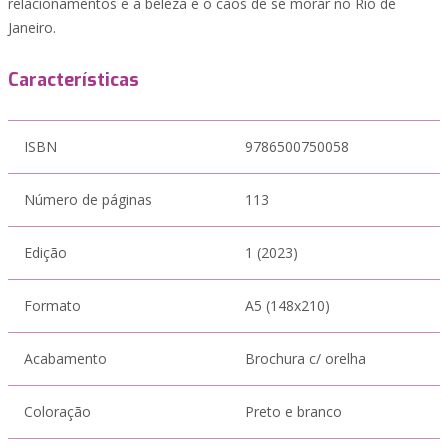
relacionamentos e a beleza e o caos de se morar no Rio de
Janeiro.
Características
ISBN
9786500750058
Número de páginas
113
Edição
1 (2023)
Formato
A5 (148x210)
Acabamento
Brochura c/ orelha
Coloração
Preto e branco