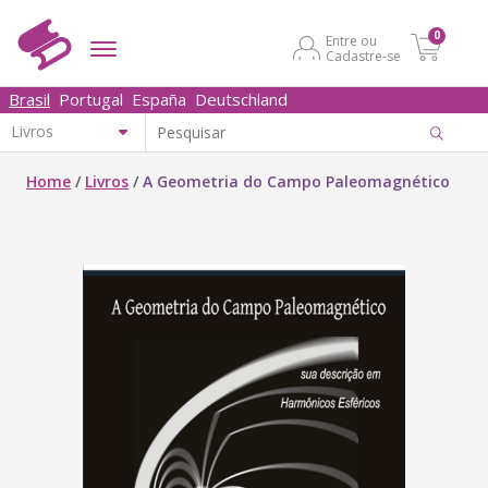
0
Entre ou
Cadastre-se
Brasil
Portugal
España
Deutschland
Home
/
Livros
/
A Geometria do Campo Paleomagnético