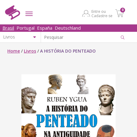
0
Entre ou
Cadastre-se
Brasil
Portugal
España
Deutschland
Home
/
Livros
/
A HISTÓRIA DO PENTEADO