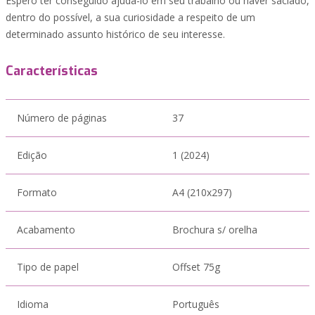
Espero ter conseguido ajudá-lo em seu trabalho ou haver saciado,
dentro do possível, a sua curiosidade a respeito de um
determinado assunto histórico de seu interesse.
Características
Número de páginas
37
Edição
1 (2024)
Formato
A4 (210x297)
Acabamento
Brochura s/ orelha
Tipo de papel
Offset 75g
Idioma
Português