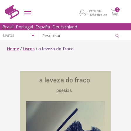
0
Entre ou
Cadastre-se
Brasil
Portugal
España
Deutschland
Home
/
Livros
/
a leveza do fraco