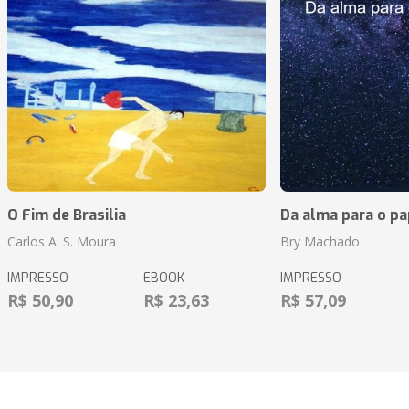
O Fim de Brasilia
Da alma para o pa
Carlos A. S. Moura
Bry Machado
IMPRESSO
EBOOK
IMPRESSO
R$ 50,90
R$ 23,63
R$ 57,09