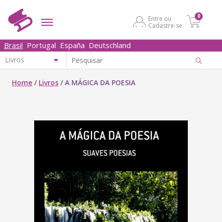
0
Entre ou
Cadastre-se
Brasil
Portugal
España
Deutschland
Home
/
Livros
/
A MÁGICA DA POESIA