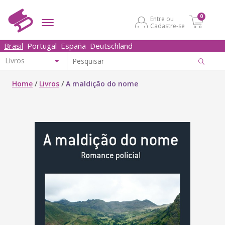
0
Entre ou
Cadastre-se
Brasil
Portugal
España
Deutschland
Home
/
Livros
/
A maldição do nome