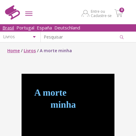
0
Entre ou
Cadastre-se
Brasil
Portugal
España
Deutschland
Home
/
Livros
/
A morte minha