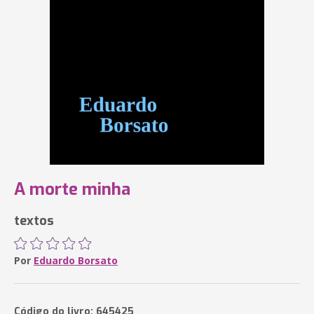
A morte minha
textos
Por
Eduardo Borsato
Código do livro: 645425