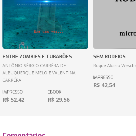
ENTRE ZOMBIES E TUBARÕES
SEM RODEIOS
ANTÔNIO SÉRGIO CARRÉRA DE
Roque Aloisio Wesche
ALBUQUERQUE MELO E VALENTINA
IMPRESSO
CARRÉRA
R$ 42,54
IMPRESSO
EBOOK
R$ 52,42
R$ 29,56
Comentários