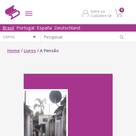
0
Entre ou
Cadastre-se
Brasil
Portugal
España
Deutschland
Home
/
Livros
/
A Pensão