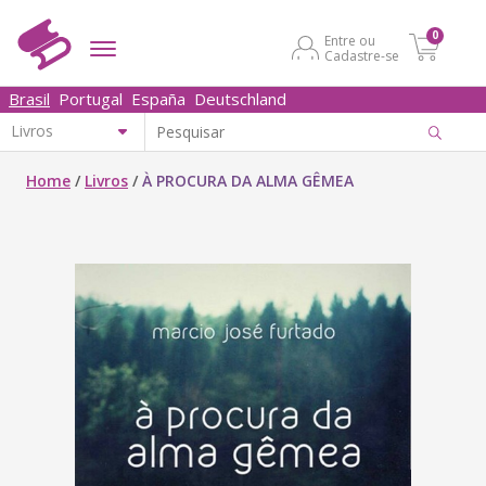
0
Entre ou
Cadastre-se
Brasil
Portugal
España
Deutschland
Home
/
Livros
/
À PROCURA DA ALMA GÊMEA