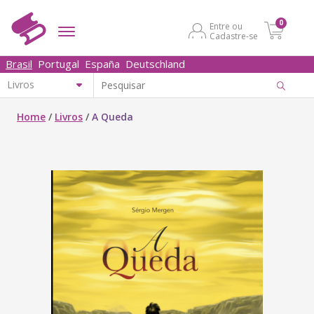
0
Entre ou
Cadastre-se
Brasil
Portugal
España
Deutschland
Home
/
Livros
/
A Queda