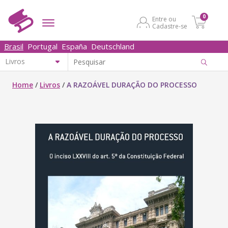
0
Entre ou
Cadastre-se
Brasil
Portugal
España
Deutschland
Home
/
Livros
/
A RAZOÁVEL DURAÇÃO DO PROCESSO