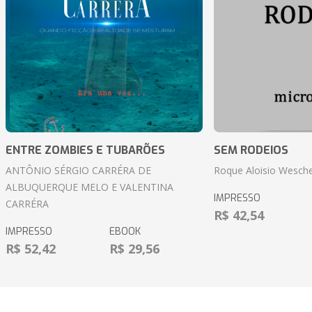
ENTRE ZOMBIES E TUBARÕES
SEM RODEIOS
ANTÔNIO SÉRGIO CARRÉRA DE
Roque Aloisio Wesche
ALBUQUERQUE MELO E VALENTINA
IMPRESSO
CARRÉRA
R$ 42,54
IMPRESSO
EBOOK
R$ 52,42
R$ 29,56