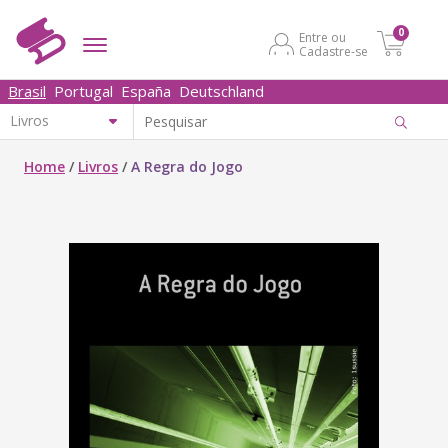
0
Entre ou
Cadastre-se
Brasil
Portugal
España
Deutschland
Home
/
Livros
/
A Regra do Jogo