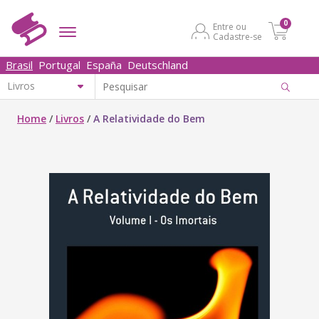
0
Entre ou
Cadastre-se
Brasil
Portugal
España
Deutschland
Home
/
Livros
/
A Relatividade do Bem