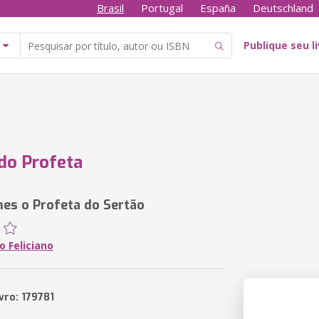
Brasil
Portugal
España
Deutschland
Publique seu l
do Profeta
s o Profeta do Sertão
 Feliciano
vro: 179781