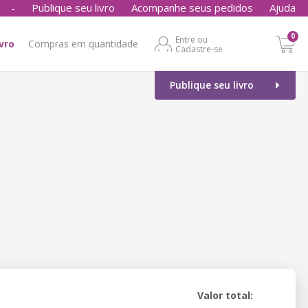
-
Publique seu livro
Acompanhe seus pedidos
Ajuda
0
Entre ou
ivro
Compras em quantidade
Cadastre-se
Publique seu livro
Valor total: