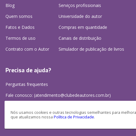
Blog
Serviços profissionais
Quem somos
Universidade do autor
Fatos e Dados
Compras em quantidade
Termos de uso
Canais de distribuição
Contrato com o Autor
Simulador de publicação
de livros
Precisa de ajuda?
Perguntas frequentes
Fale conosco: (atendimento@clubedeautores.com.br)
Nós usamos cookies e outras tecnologias semelhantes para melhorar
que atualizamos nossa
Política de Privacidade
.
Clube de Autores Publicações S/A - CNPJ: 16.779.786/0001-27
Av. Juscelino Kubitscheck, 350 - 2 andar - Centro, Joinville - SC, 89201-100