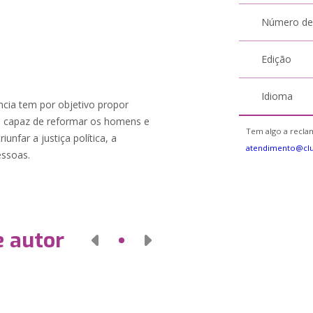
Número de
Edição
Idioma
ncia tem por objetivo propor
a, capaz de reformar os homens e
Tem algo a reclam
unfar a justiça política, a
atendimento@cl
essoas.
e autor