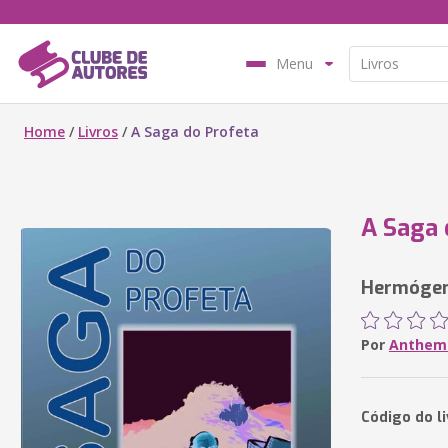
Menu
Home
/
Livros
/
A Saga do Profeta
A Saga 
Hermógene
Por
Anthemo
Código do li