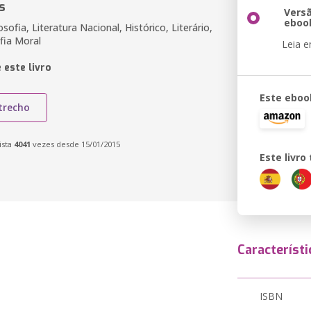
s
Vers
eboo
osofia, Literatura Nacional, Histórico, Literário,
ofia Moral
Leia 
 este livro
Este eboo
trecho
ista
4041
vezes desde 15/01/2015
Este livr
Característi
ISBN