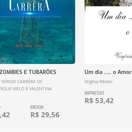
ZOMBIES E TUBARÕES
Um dia ..... o Amor
 SÉRGIO CARRÉRA DE
Virgínia Ribeiro
RQUE MELO E VALENTINA
IMPRESSO
R$ 53,42
O
EBOOK
,42
R$ 29,56