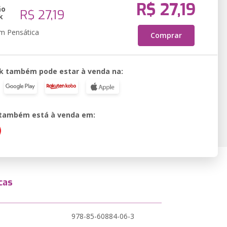
R$ 27,19
ão
R$ 27,19
k
em Pensática
Comprar
k também pode estar à venda na:
o também está à venda em:
cas
978-85-60884-06-3