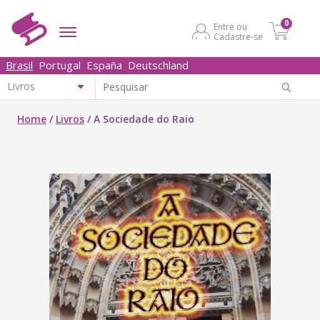
0
Entre ou
Cadastre-se
Brasil
Portugal
España
Deutschland
Home
/
Livros
/
A Sociedade do Raio