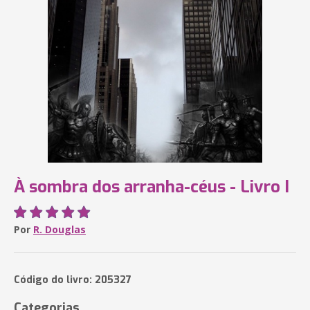
À sombra dos arranha-céus - Livro I
Por
R. Douglas
Código do livro: 205327
Categorias