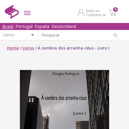
0
Entre ou
Cadastre-se
Brasil
Portugal
España
Deutschland
Home
/
Livros
/
À sombra dos arranha-céus - Livro I