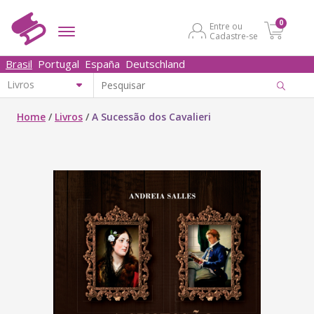
0
Entre ou
Cadastre-se
Brasil
Portugal
España
Deutschland
Home
/
Livros
/
A Sucessão dos Cavalieri