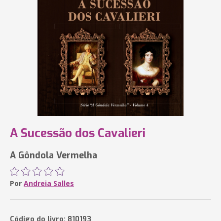
A Sucessão dos Cavalieri
A Gôndola Vermelha
Por
Andreia Salles
Código do livro: 810193