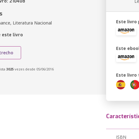
ivro: 210408
Le
s
Este livro
ance, Literatura Nacional
 este livro
Este eboo
trecho
ista
3025
vezes desde 05/06/2016
Este livr
Característi
ISBN