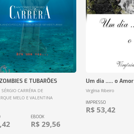
ZOMBIES E TUBARÕES
Um dia ..... o Amor
 SÉRGIO CARRÉRA DE
Virgínia Ribeiro
RQUE MELO E VALENTINA
IMPRESSO
R$ 53,42
O
EBOOK
,42
R$ 29,56