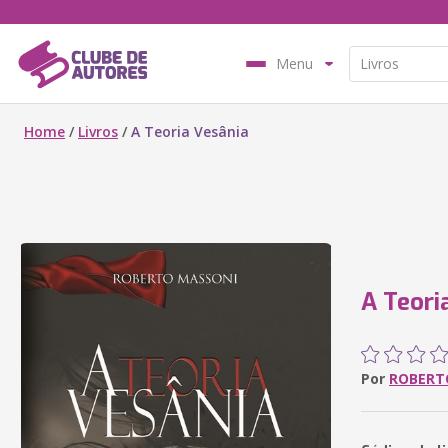
Menu
Home
/
Livros
/
A Teoria Vesânia
A Teori
Por
ROBERT