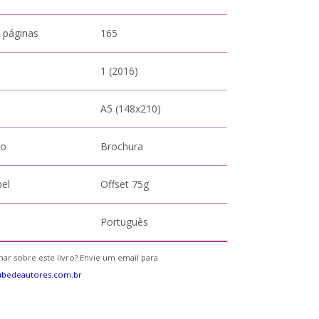
 páginas
165
1 (2016)
A5 (148x210)
to
Brochura
pel
Offset 75g
Português
ar sobre este livro? Envie um email para
ubedeautores.com.br