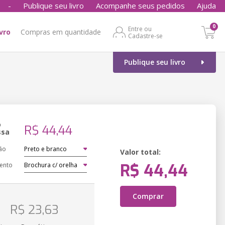
-
Publique seu livro
Acompanhe seus pedidos
Ajuda
0
Entre ou
ivro
Compras em quantidade
Cadastre-se
Publique seu livro
o
R$ 44,44
ssa
ão
Valor total:
R$ 44,44
ento
Comprar
o
R$ 23,63