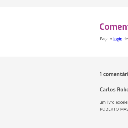
Coment
Faça o
login
dei
1 comentár
Carlos Rob
um livro excele
ROBERTO MASS