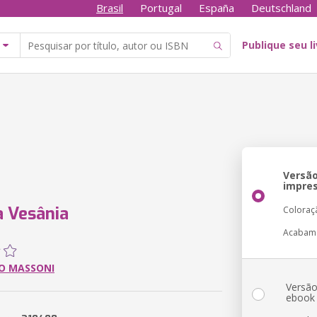
Brasil
Portugal
España
Deutschland
Publique seu l
Versã
impre
a Vesânia
Coloraç
Acabam
O MASSONI
Versã
ebook