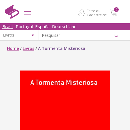
0
Entre ou
Cadastre-se
Brasil
Portugal
España
Deutschland
Home
/
Livros
/
A Tormenta Misteriosa