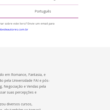
Português
ar sobre este livro? Envie um email para
ubedeautores.com.br
zado em Romance, Fantasia, e
 pela Universidade FAI e pós-
ng, Negociação e Vendas pela
ssar suas percepções e
izou diversos cursos,
e, ele também se tornará