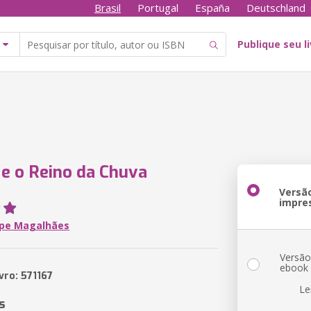
Brasil
Portugal
España
Deutschland
Publique seu l
 e o Reino da Chuva
Versã
impre
lipe Magalhães
Versã
ebook
vro: 571167
Le
s