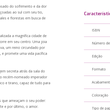
sado do sofrimento e da dor
içoadas ao sul com seu tio,
Característi
ales e florestas em busca de
ISBN
alizada a magnífica cidade de
orre em seu centro. Uma joia
Número de
va, um reino circundado por
, e promete uma vida pacífica
Edição
Formato
em secreta atrás da sala do
 pelo recém-nomeado imperador
Acabamen
co e tirano, capaz de tudo para
Coloração
os que ameaçam o seu poder:
e e por último, o amor.
Tipo de pa