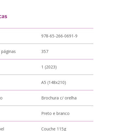
cas
978-65-266-0691-9
 páginas
357
1 (2023)
A5 (148x210)
to
Brochura c/ orelha
Preto e branco
pel
Couche 115g