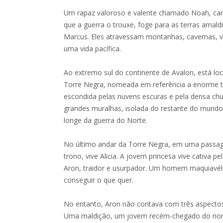
Um rapaz valoroso e valente chamado Noah, can
que a guerra o trouxe, foge para as terras amald
Marcus. Eles atravessam montanhas, cavernas, v
uma vida pacífica.
Ao extremo sul do continente de Avalon, está loc
Torre Negra, nomeada em referência a enorme t
escondida pelas nuvens escuras e pela densa chu
grandes muralhas, isolada do restante do mundo
longe da guerra do Norte.
No último andar da Torre Negra, em uma passag
trono, vive Alicia. A jovem princesa vive cativa
Aron, traidor e usurpador. Um homem maquiavéli
conseguir o que quer.
No entanto, Aron não contava com três aspect
Uma maldição, um jovem recém-chegado do nort