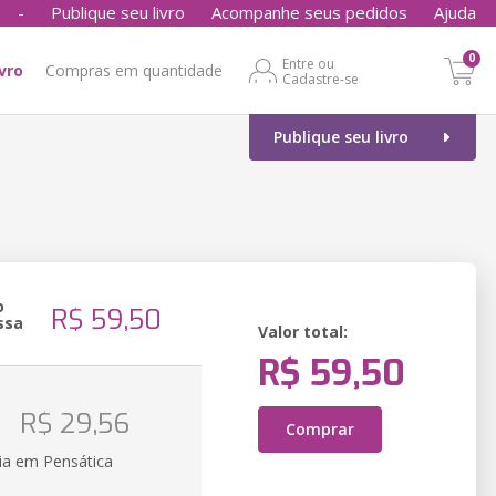
-
Publique seu livro
Acompanhe seus pedidos
Ajuda
0
Entre ou
ivro
Compras em quantidade
Cadastre-se
Publique seu livro
o
R$ 59,50
ssa
Valor total:
R$ 59,50
o
R$ 29,56
Comprar
ia em Pensática