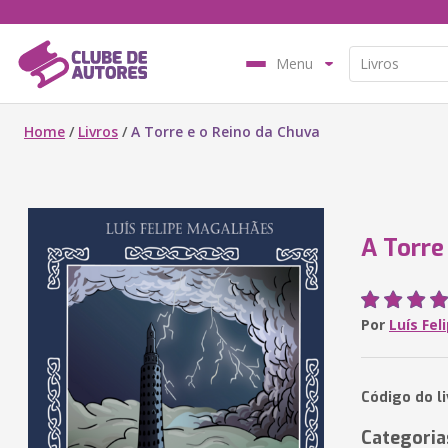
Menu
Home
/
Livros
/
A Torre e o Reino da Chuva
A Torre
Por
Luís Fe
Código do li
Categoria