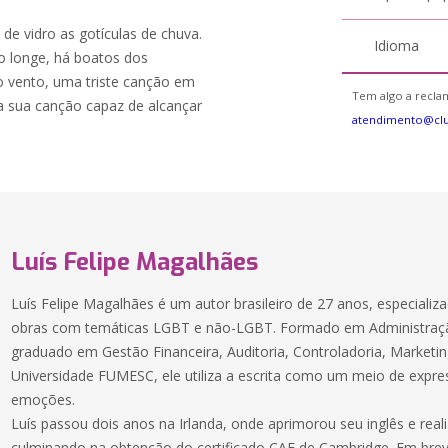
 de vidro as gotículas de chuva.
Idioma
o longe, há boatos dos
 vento, uma triste canção em
Tem algo a reclam
ia sua canção capaz de alcançar
atendimento@cl
Luís Felipe Magalhães
Luís Felipe Magalhães é um autor brasileiro de 27 anos, especiali
obras com temáticas LGBT e não-LGBT. Formado em Administração
graduado em Gestão Financeira, Auditoria, Controladoria, Marketi
Universidade FUMESC, ele utiliza a escrita como um meio de expre
emoções.
Luís passou dois anos na Irlanda, onde aprimorou seu inglês e real
culminando na obtenção do certificado CAE de Cambridge. Em brev