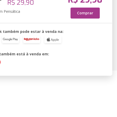
R$ 29,90
k
em Pensática
Comprar
k também pode estar à venda na:
o também está à venda em: