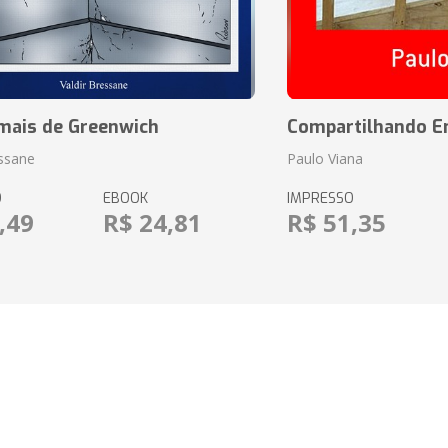
mais de Greenwich
Compartilhando En
essane
Paulo Viana
O
EBOOK
IMPRESSO
,49
R$ 24,81
R$ 51,35