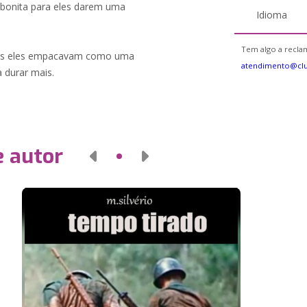
bonita para eles darem uma
Idioma
Tem algo a reclam
, mas eles empacavam como uma
atendimento@cl
 durar mais.
e autor