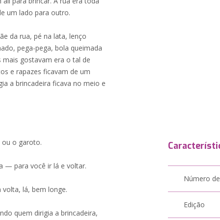
ali para brincar. A rua era toda
 de um lado para outro.
ãe da rua, pé na lata, lenço
imado, pega-pega, bola queimada
s mais gostavam era o tal de
tos e rapazes ficavam de um
ia a brincadeira ficava no meio e
ou o garoto.
Característi
 para você ir lá e voltar.
Número de
 volta, lá, bem longe.
Edição
o quem dirigia a brincadeira,