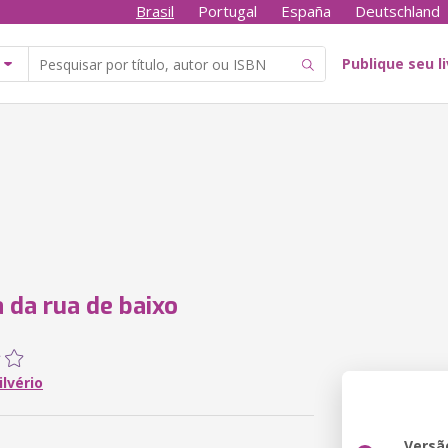
Brasil
Portugal
España
Deutschland
Publique seu l
 da rua de baixo
lvério
Versã