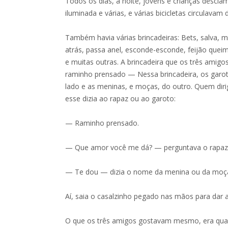
Todos os dias, à noite, jovens e crianças desciam 
iluminada e várias, e várias bicicletas circulavam
Também havia várias brincadeiras: Bets, salva, m
atrás, passa anel, esconde-esconde, feijão que
e muitas outras. A brincadeira que os três amigo
raminho prensado — Nessa brincadeira, os garo
lado e as meninas, e moças, do outro. Quem dirig
esse dizia ao rapaz ou ao garoto:
— Raminho prensado.
— Que amor você me dá? — perguntava o rapaz 
— Te dou — dizia o nome da menina ou da moça —
Aí, saia o casalzinho pegado nas mãos para dar a
O que os três amigos gostavam mesmo, era quand