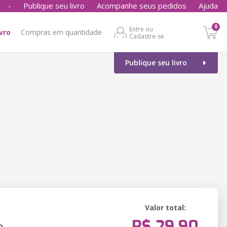
-
Publique seu livro
Acompanhe seus pedidos
Ajuda
0
Entre ou
ivro
Compras em quantidade
Cadastre-se
Publique seu livro
Valor total:
R$ 29,90
o