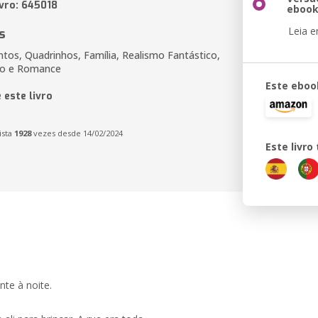
ivro: 645018
eboo
Leia 
s
tos, Quadrinhos, Família, Realismo Fantástico,
ão e Romance
Este eboo
 este livro
ista
1928
vezes desde 14/02/2024
Este livr
nte à noite.