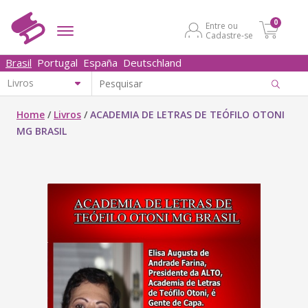
0
Entre ou
Cadastre-se
Brasil
Portugal
España
Deutschland
Home
/
Livros
/
ACADEMIA DE LETRAS DE TEÓFILO OTONI
MG BRASIL