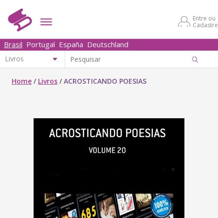
Entre ou
Cadastre
Brasil
Portugal
España
Deutschland
Home
/
Livros
/
ACROSTICANDO POESIAS