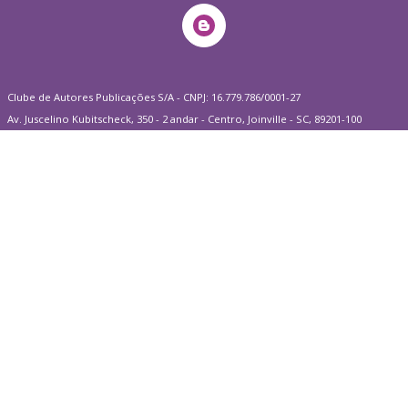
Clube de Autores Publicações S/A - CNPJ: 16.779.786/0001-27
Av. Juscelino Kubitscheck, 350 - 2 andar - Centro, Joinville - SC, 89201-100