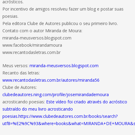
acrósticos.
Por incentivo de amigos resolveu fazer um blog e postar suas
poesias.
Pela editora Clube de Autores publicou o seu primeiro livro.
Contato com o autor Miranda de Moura:
miranda-meusversos.blogspot.com
www.facebook/mirandamoura
www.recantodasletras.com.br
Meus versos:
miranda-meusversos.blogspot.com
Recanto das letras:
www.recantodasletras.com.br/autores/miranda56
Clube de Autores:
clubedeautores.ning.com/profile/josemirandademoura
acrosticando poesias:
Este vídeo foi criado através do acróstico
subtraído do meu livro acrosticando
poesias.https://www.clubedeautores.com.br/books/search?
utf8=%E2%9C%93&where=books&what=MIRANDA+DE+MOURA&sor