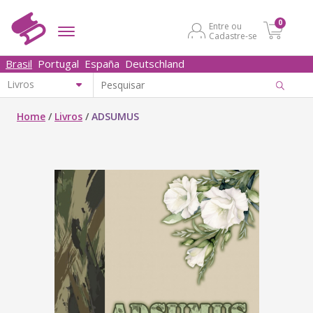
0
Entre ou
Cadastre-se
Brasil
Portugal
España
Deutschland
Home
/
Livros
/
ADSUMUS