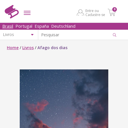
0
Entre ou
Cadastre-se
Brasil
Portugal
España
Deutschland
Home
/
Livros
/
Afago dos dias