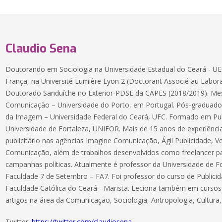
Claudio Sena
Doutorando em Sociologia na Universidade Estadual do Ceará - U
França, na Université Lumière Lyon 2 (Doctorant Associé au Labor
Doutorado Sanduíche no Exterior-PDSE da CAPES (2018/2019). Mes
Comunicação – Universidade do Porto, em Portugal. Pós-graduad
da Imagem – Universidade Federal do Ceará, UFC. Formado em Pu
Universidade de Fortaleza, UNIFOR. Mais de 15 anos de experiênci
publicitário nas agências Imagine Comunicação, Ágil Publicidade, V
Comunicação, além de trabalhos desenvolvidos como freelancer pa
campanhas políticas. Atualmente é professor da Universidade de F
Faculdade 7 de Setembro – FA7. Foi professor do curso de Publici
Faculdade Católica do Ceará - Marista. Leciona também em cursos
artigos na área da Comunicação, Sociologia, Antropologia, Cultura
Twitter:
https://twitter.com/claudiosena