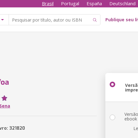
Brasil
Portugal
España
Deutschland
Publique seu l
Voa
Versã
impr
 Sena
Versã
ebook
ivro: 321820
Le