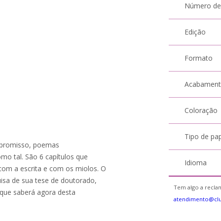
Número de
Edição
Formato
Acabamen
Coloração
Tipo de pa
mpromisso, poemas
mo tal. São 6 capítulos que
Idioma
 com a escrita e com os miolos. O
uisa de sua tese de doutorado,
Tem algo a reclam
(que saberá agora desta
atendimento@cl