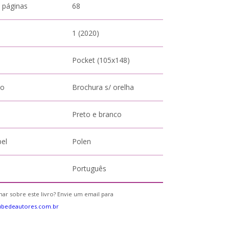
 páginas
68
1 (2020)
Pocket (105x148)
to
Brochura s/ orelha
Preto e branco
pel
Polen
Português
ar sobre este livro? Envie um email para
ubedeautores.com.br