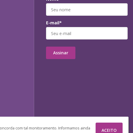
E-mail*
Assinar
 concorda com tal monitoramento. Informamos ainda
ACEITO