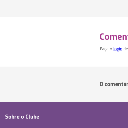
Coment
Faça o
login
dei
0 comentár
Sobre o Clube