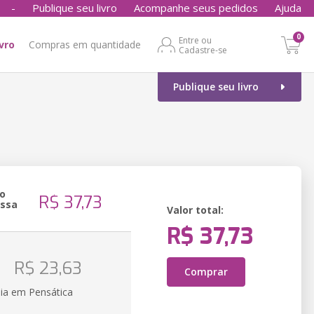
-
Publique seu livro
Acompanhe seus pedidos
Ajuda
0
Entre ou
ivro
Compras em quantidade
Cadastre-se
Publique seu livro
o
R$ 37,73
essa
Valor total:
R$ 37,73
o
R$ 23,63
Comprar
ia em Pensática