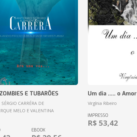
ZOMBIES E TUBARÕES
Um dia ..... o Amor
 SÉRGIO CARRÉRA DE
Virgínia Ribeiro
RQUE MELO E VALENTINA
IMPRESSO
R$ 53,42
O
EBOOK