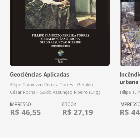
Geociências Aplicadas
Incênd
urbana 
Fillipe Tamiozzo Pereira Torres - Geraldo
César Rocha - Guido Assunção Ribeiro (Org.)
Fillipe T. 
IMPRESSO
EBOOK
IMPRESS
R$ 46,55
R$ 27,19
R$ 44