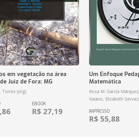
ios em vegetação na área
Um Enfoque Pedag
de Juiz de Fora: MG
Matemática
P. Torres (org)
Rosa M. García Márquez
Vaiano, Elizabeth Gervaz
O
EBOOK
,86
R$ 27,19
IMPRESSO
R$ 55,88