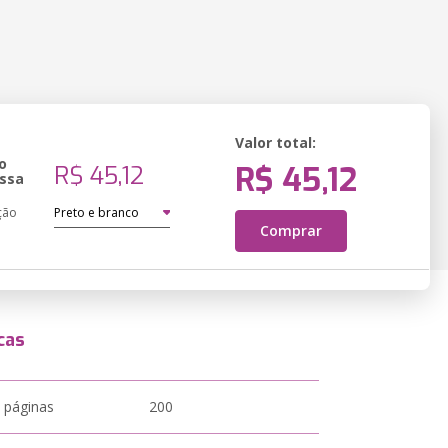
Valor total:
o
R$ 45,12
R$ 45,12
ssa
ção
Comprar
cas
 páginas
200