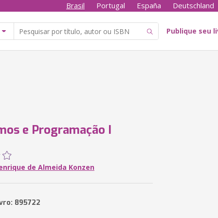
Brasil
Portugal
España
Deutschland
Publique seu l
mos e Programação I
enrique de Almeida Konzen
ivro: 895722