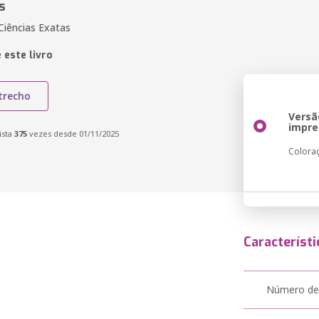
s
Ciências Exatas
 este livro
trecho
Versã
impre
ista
375
vezes desde 01/11/2025
Colora
Característi
Número de