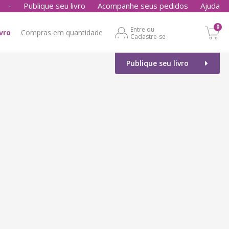
-
Publique seu livro
Acompanhe seus pedidos
Ajuda
0
Entre ou
ivro
Compras em quantidade
Cadastre-se
Publique seu livro