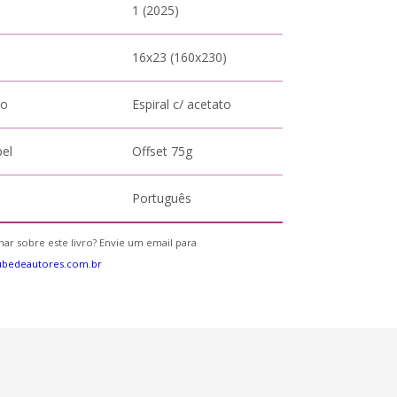
1 (2025)
16x23 (160x230)
to
Espiral c/ acetato
pel
Offset 75g
Português
ar sobre este livro? Envie um email para
ubedeautores.com.br