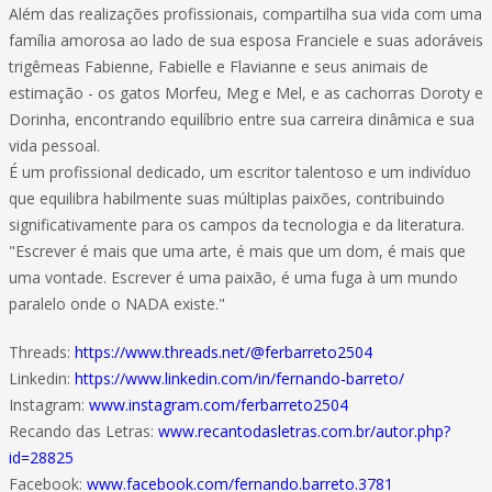
Além das realizações profissionais, compartilha sua vida com uma
família amorosa ao lado de sua esposa Franciele e suas adoráveis
trigêmeas Fabienne, Fabielle e Flavianne e seus animais de
estimação - os gatos Morfeu, Meg e Mel, e as cachorras Doroty e
Dorinha, encontrando equilíbrio entre sua carreira dinâmica e sua
vida pessoal.
É um profissional dedicado, um escritor talentoso e um indivíduo
que equilibra habilmente suas múltiplas paixões, contribuindo
significativamente para os campos da tecnologia e da literatura.
"Escrever é mais que uma arte, é mais que um dom, é mais que
uma vontade. Escrever é uma paixão, é uma fuga à um mundo
paralelo onde o NADA existe."
Threads:
https://www.threads.net/@ferbarreto2504
Linkedin:
https://www.linkedin.com/in/fernando-barreto/
Instagram:
www.instagram.com/ferbarreto2504
Recando das Letras:
www.recantodasletras.com.br/autor.php?
id=28825
Facebook:
www.facebook.com/fernando.barreto.3781