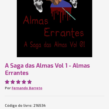
A Saga das Almas Vol 1 - Almas
Errantes
Por
Fernando Barreto
Código do livro: 216534