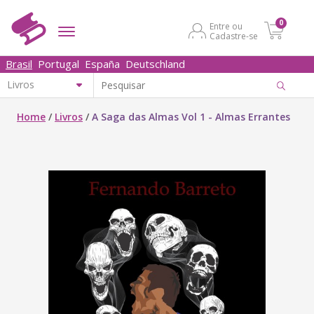
0
Entre ou
Cadastre-se
Brasil
Portugal
España
Deutschland
Home
/
Livros
/
A Saga das Almas Vol 1 - Almas Errantes