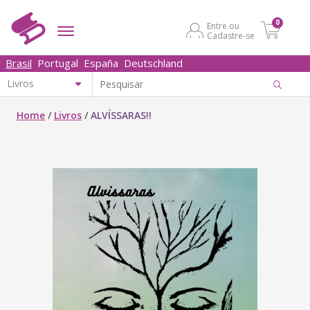
0
Entre ou
Cadastre-se
Brasil
Portugal
España
Deutschland
Home
/
Livros
/
ALVÍSSARAS!!