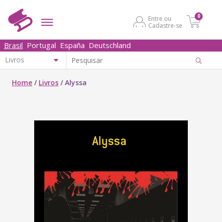
0
Entre ou
Cadastre-se
Brasil
Portugal
España
Deutschland
Home
/
Livros
/
Alyssa