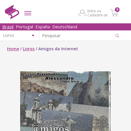
0
Entre ou
Cadastre-se
Brasil
Portugal
España
Deutschland
Home
/
Livros
/
Amigos da Internet