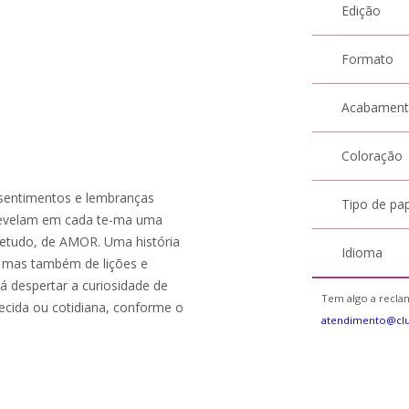
Edição
Formato
Acabamen
Coloração
 sentimentos e lembranças
Tipo de pa
 revelam em cada te-ma uma
bretudo, de AMOR. Uma história
Idioma
s, mas também de lições e
 despertar a curiosidade de
Tem algo a reclam
ecida ou cotidiana, conforme o
atendimento@cl