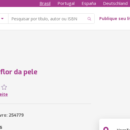
Brasil
Portugal
España
Deutschland
Publique seu l
flor da pele
eite
ivro: 254779
s