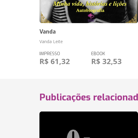
Vanda
Vanda Leite
IMPRESSO
EBOOK
R$ 61,32
R$ 32,53
Publicações relaciona