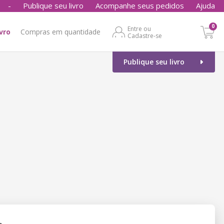
-
Publique seu livro
Acompanhe seus pedidos
Ajuda
0
Entre ou
ivro
Compras em quantidade
Cadastre-se
Publique seu livro