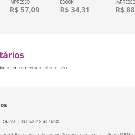
IMPRESSO
EBOOK
IMPRESS
R$ 57,09
R$ 34,31
R$ 88
ários
xe o seu comentário sobre o livro.
ios
Quinta | 03.05.2018 às 16h05
o bem? Faço serviço de conversão epub, capa, solicitação de ISBN, p