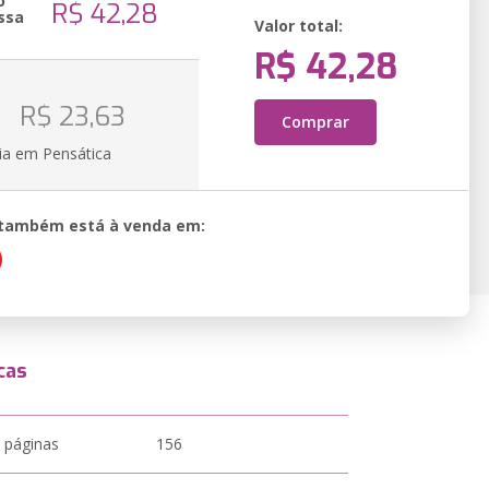
o
R$ 42,28
ssa
Valor total:
R$ 42,28
o
R$ 23,63
Comprar
ia em Pensática
o também está à venda em:
cas
 páginas
156