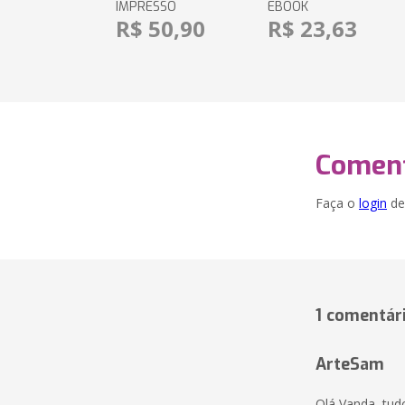
IMPRESSO
EBOOK
R$ 50,90
R$ 23,63
Coment
Faça o
login
dei
1 comentár
ArteSam
Olá Vanda, tud