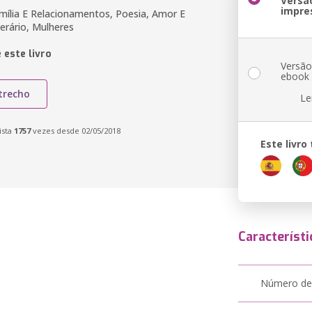
Versã
impre
amília E Relacionamentos, Poesia, Amor E
erário, Mulheres
 este livro
Versã
ebook
trecho
Le
ista
1757
vezes desde 02/05/2018
Este livr
Característi
Número de