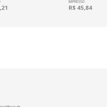
O
IMPRESSO
,21
R$ 45,84
rovidência de