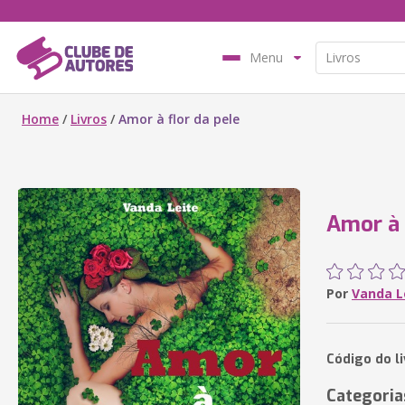
Menu
Home
/
Livros
/
Amor à flor da pele
Amor à 
Por
Vanda L
Código do l
Categoria