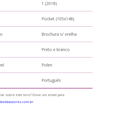
1 (2018)
Pocket (105x148)
to
Brochura s/ orelha
Preto e branco
pel
Polen
Português
ar sobre este livro? Envie um email para
ubedeautores.com.br