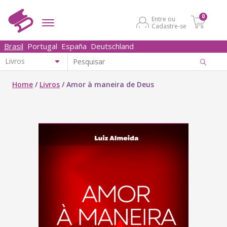
0
Entre ou
Cadastre-se
Brasil
Portugal
España
Deutschland
Home
/
Livros
/
Amor à maneira de Deus