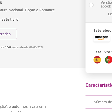
s
Versã
ebook
ratura Nacional, Ficção e Romance
Le
 este livro
Este eboo
trecho
ista
1047
vezes desde 09/03/2024
Este livr
Característi
Número de
ção', o autor nos leva a uma