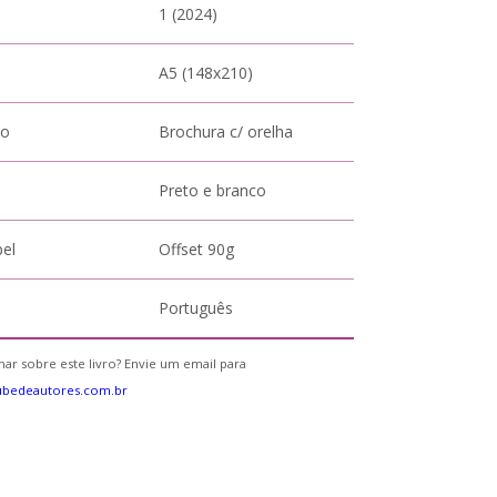
1 (2024)
A5 (148x210)
to
Brochura c/ orelha
Preto e branco
pel
Offset 90g
Português
ar sobre este livro? Envie um email para
ubedeautores.com.br