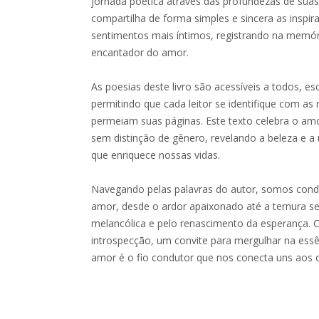
jornada poética através das profundezas de sua
compartilha de forma simples e sincera as inspi
sentimentos mais íntimos, registrando na memór
encantador do amor.
As poesias deste livro são acessíveis a todos, esc
permitindo que cada leitor se identifique com as
permeiam suas páginas. Este texto celebra o am
sem distinção de gênero, revelando a beleza e a
que enriquece nossas vidas.
Navegando pelas palavras do autor, somos condu
amor, desde o ardor apaixonado até a ternura s
melancólica e pelo renascimento da esperança.
introspecção, um convite para mergulhar na ess
amor é o fio condutor que nos conecta uns aos o