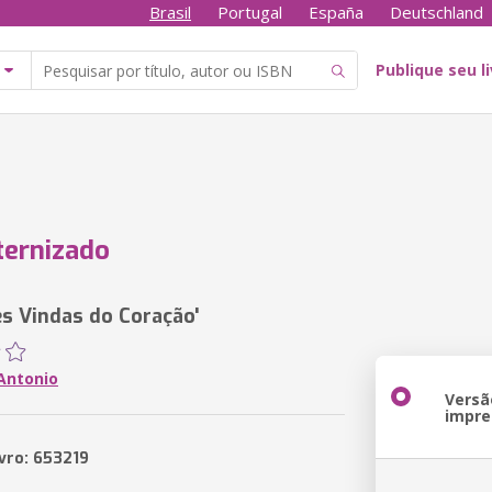
Brasil
Portugal
España
Deutschland
Publique seu l
ternizado
es Vindas do Coração'
 Antonio
Versã
impre
ivro: 653219