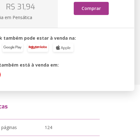
o
R$ 31,94
Comprar
ia em Pensática
k também pode estar à venda na:
o também está à venda em:
cas
 páginas
124