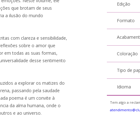
s emoções. Neste volume, ele
Edição
rações que brotam de seus
ia a ilusão do mundo
Formato
Acabamen
ritas com clareza e sensibilidade,
 reflexões sobre o amor que
or em todas as suas formas,
Coloração
 universalidade desse sentimento
Tipo de pa
zidos a explorar os matizes do
Idioma
erena, passando pela saudade
 Cada poema é um convite à
Tem algo a reclam
ência da alma humana, onde o
atendimento@cl
utros e ao universo.