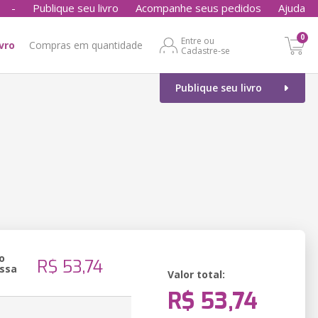
-
Publique seu livro
Acompanhe seus pedidos
Ajuda
0
Entre ou
ivro
Compras em quantidade
Cadastre-se
Publique seu livro
o
R$ 53,74
ssa
Valor total:
R$ 53,74