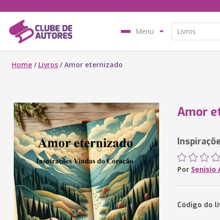
Menu
Home
/
Livros
/
Amor eternizado
Amor e
Inspiraçõ
Por
Senisio
Código do l