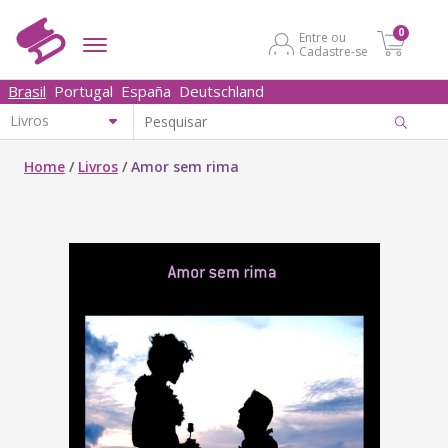
0
Entre ou
Cadastre-se
Brasil
Portugal
España
Deutschland
Home
/
Livros
/
Amor sem rima