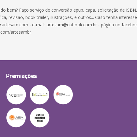
udo bem? Faço serviço de conversão epub, capa, solicitação de ISBN,
ica, revisão, book trailer, ilustrações, e outros... Caso tenha interess
.artesam.com - e-mail: artesam@outlook.com.br - página no facebo
.com/artesambr
Premiações