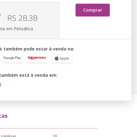
Comprar
o
R$ 28,38
eia em Pensática
k também pode estar à venda na:
o também está à venda em:
cas
 páginas
20