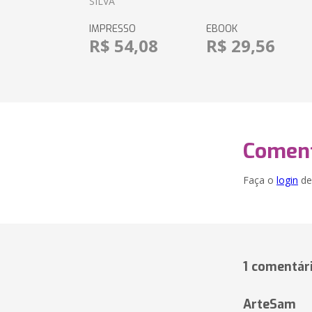
SILVA
IMPRESSO
EBOOK
R$ 54,08
R$ 29,56
Coment
Faça o
login
dei
1 comentár
ArteSam