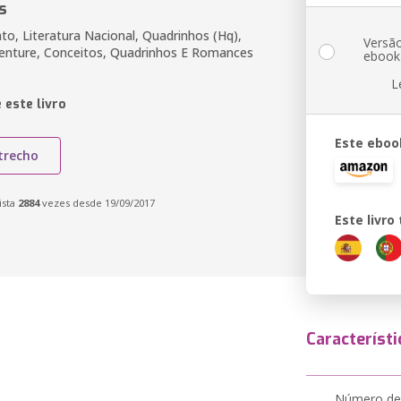
s
to, Literatura Nacional, Quadrinhos (Hq),
Versã
enture, Conceitos, Quadrinhos E Romances
ebook
L
 este livro
Este eboo
trecho
ista
2884
vezes desde 19/09/2017
Este livr
Característi
Número de