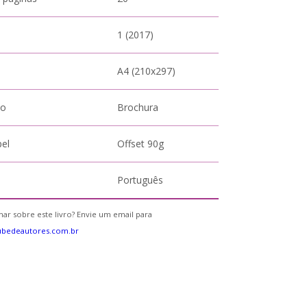
1 (2017)
A4 (210x297)
to
Brochura
pel
Offset 90g
Português
ar sobre este livro? Envie um email para
ubedeautores.com.br