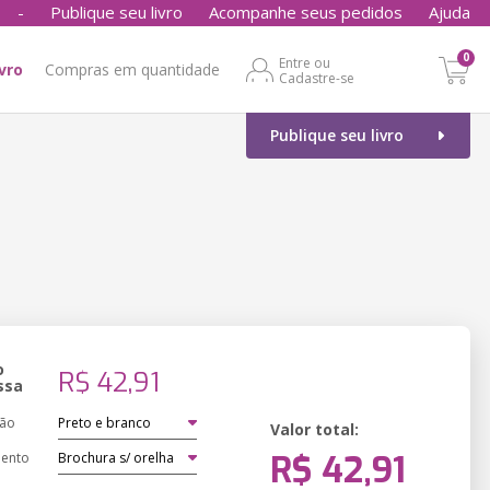
-
Publique seu livro
Acompanhe seus pedidos
Ajuda
0
Entre ou
ivro
Compras em quantidade
Cadastre-se
Publique seu livro
o
R$ 42,91
ssa
ção
Valor total:
R$ 42,91
ento