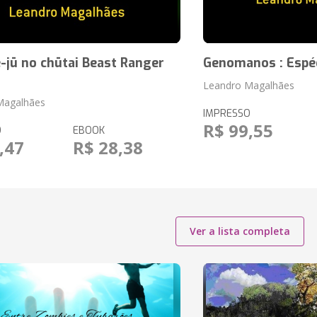
-jū no chūtai Beast Ranger
Genomanos : Espé
Leandro Magalhães
Magalhães
IMPRESSO
R$ 99,55
O
EBOOK
,47
R$ 28,38
Ver a lista completa