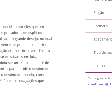
Edição
Formato
i decidido por eles que um
e portadoras de espíritos
lizar um grande desejo, no qual
Acabamen
 vencesse poderia conduzir o
ação eterna. Um jovem Takero
Tipo de pa
rar dois Kamis em luta,
briu ser um Kami e a partir de
Idioma
rtes para decidir o destino do
r o destino do mundo, como
Tem algo a reclam
? são estas indagações que
atendimento@cl