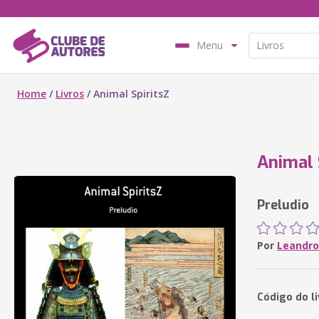
Menu
Home
/
Livros
/
Animal SpiritsZ
Animal 
Preludio
Por
Leandro
Código do l