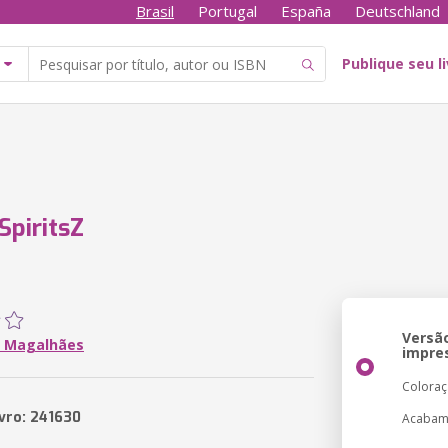
Brasil
Portugal
España
Deutschland
Publique seu l
SpiritsZ
Versã
 Magalhães
impre
Colora
ivro: 241630
Acabam