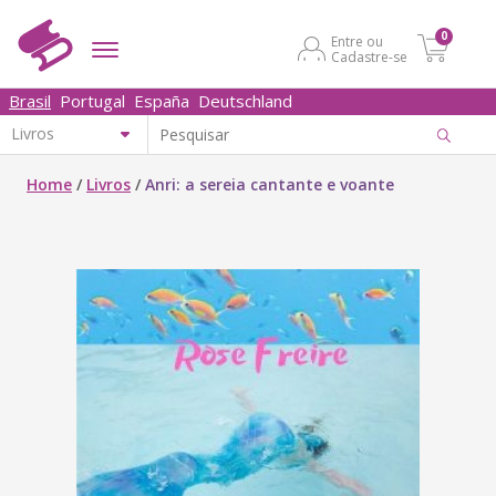
0
Entre ou
Cadastre-se
Brasil
Portugal
España
Deutschland
Home
/
Livros
/
Anri: a sereia cantante e voante