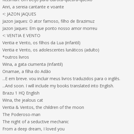
Anri, a sereia cantante e voante
<: JAZON JAQUES
Jazon Jaques: O ator famoso, filho de Brazimuz
Jazon Jaques: Em que ponto nosso amor morreu
<: VENTIA E VENTO
Ventia e Vento, os filhos da Lua (infantil)
Ventia e Vento, os adolescentes lunáticos (adulto)
*outros livros
Wina, a gata ciumenta (Infantil)
Onamae, a filha do Adão
...E em breve. vou incluir meus livros traduzidos para o inglês.
...And soon. I will include my books translated into English.
Brazu 1 HQ English
Wina, the jealous cat
Ventia & Ventos, the children of the moon
The Poderoso-man
The night of a seductive mechanic
From a deep dream, I loved you