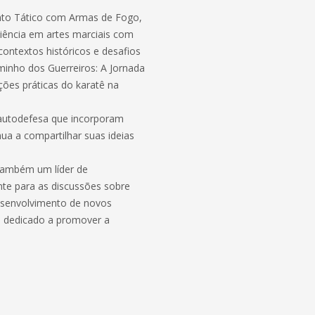
ento Tático com Armas de Fogo,
iência em artes marciais com
ontextos históricos e desafios
minho dos Guerreiros: A Jornada
ções práticas do karatê na
autodefesa que incorporam
ua a compartilhar suas ideias
também um líder de
nte para as discussões sobre
esenvolvimento de novos
ua dedicado a promover a