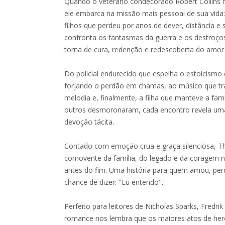
Quando o veterano condecorado Robert Collins r
ele embarca na missão mais pessoal de sua vida:
filhos que perdeu por anos de dever, distância e 
confronta os fantasmas da guerra e os destroços
torna de cura, redenção e redescoberta do amor 
Do policial endurecido que espelha o estoicismo d
forjando o perdão em chamas, ao músico que tr
melodia e, finalmente, a filha que manteve a fam
outros desmoronaram, cada encontro revela um
devoção tácita.
Contado com emoção crua e graça silenciosa, Th
comovente da família, do legado e da coragem n
antes do fim. Uma história para quem amou, per
chance de dizer: "Eu entendo".
Perfeito para leitores de Nicholas Sparks, Fredr
romance nos lembra que os maiores atos de he