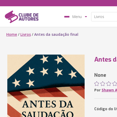
Menu
Home
/
Livros
/
Antes da saudação final
Antes d
None
Por
Shawn 
Código do l