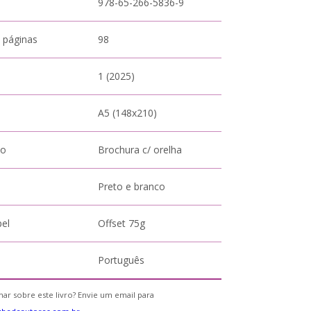
978-65-266-5836-9
 páginas
98
1 (2025)
A5 (148x210)
to
Brochura c/ orelha
Preto e branco
pel
Offset 75g
Português
ar sobre este livro? Envie um email para