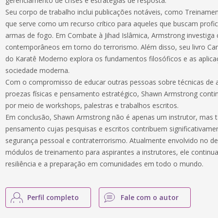
gerenciamento de crises e estratégias de resposta.
Seu corpo de trabalho inclui publicações notáveis, como Treinam
que serve como um recurso crítico para aqueles que buscam profic
armas de fogo. Em Combate à Jihad Islâmica, Armstrong investiga c
contemporâneos em torno do terrorismo. Além disso, seu livro Ca
do Karatê Moderno explora os fundamentos filosóficos e as aplica
sociedade moderna.
Com o compromisso de educar outras pessoas sobre técnicas de 
proezas físicas e pensamento estratégico, Shawn Armstrong contin
por meio de workshops, palestras e trabalhos escritos.
Em conclusão, Shawn Armstrong não é apenas um instrutor, mas 
pensamento cujas pesquisas e escritos contribuem significativame
segurança pessoal e contraterrorismo. Atualmente envolvido no d
módulos de treinamento para aspirantes a instrutores, ele contin
resiliência e a preparação em comunidades em todo o mundo.
Perfil completo
Fale com o autor