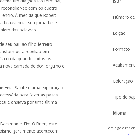
ecebe um diagnóstico terminal,
ISBN
 reconciliar-se com os quatro
silêncio. À medida que Robert
Número de
 da ausência, sua jornada se
além das palavras.
Edição
e seu pai, ao filho ferreiro
Formato
ansformou a rebelião em
ília unida quando todos os
Acabamen
a nova camada de dor, orgulho e
Coloração
e Final Salute é uma exploração
ecessária para fazer as pazes
Tipo de pa
deu e ansiava por uma última
Idioma
ik Backman e Tim O'Brien, este
Tem algo a reclam
roísmo geralmente acontecem