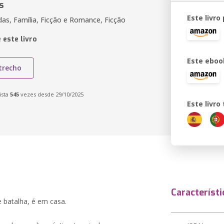
s
Este livro
as, Família, Ficção e Romance, Ficção
 este livro
Este eboo
trecho
ista
545
vezes desde 29/10/2025
Este livr
Característi
 batalha, é em casa.