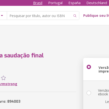
Brasil
Portugal
España
Deutschland
Publique seu l
a saudação final
Versã
impre
Armstrong
Versã
ebook
ivro: 894003
Le