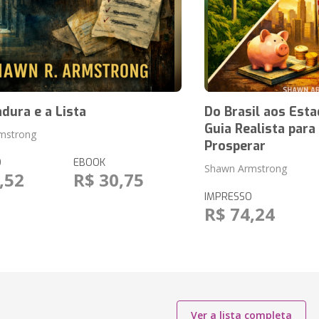
dura e a Lista
Do Brasil aos Est
Guia Realista par
mstrong
Prosperar
O
EBOOK
Shawn Armstrong
,52
R$ 30,75
IMPRESSO
R$ 74,24
Ver a lista completa