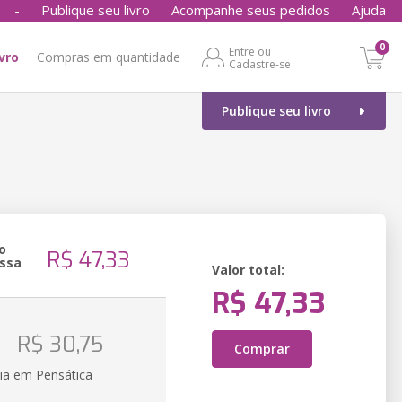
-
Publique seu livro
Acompanhe seus pedidos
Ajuda
0
Entre ou
ivro
Compras em quantidade
Cadastre-se
Publique seu livro
o
R$ 47,33
ssa
Valor total:
R$ 47,33
o
R$ 30,75
Comprar
ia em Pensática