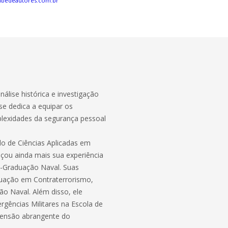
ubedeautores.com.br
álise histórica e investigação
se dedica a equipar os
plexidades da segurança pessoal
o de Ciências Aplicadas em
nçou ainda mais sua experiência
-Graduação Naval. Suas
uação em Contraterrorismo,
o Naval. Além disso, ele
gências Militares na Escola de
eensão abrangente do