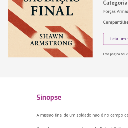
Categoria
Forças Armad
Compartilhe
Leia um 
Esta página foi v
Sinopse
A missão final de um soldado não é no campo de