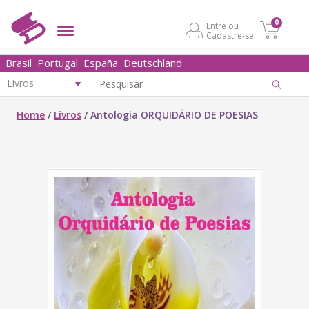
0
Entre ou
Cadastre-se
Brasil
Portugal
España
Deutschland
Home
/
Livros
/
Antologia ORQUIDÁRIO DE POESIAS