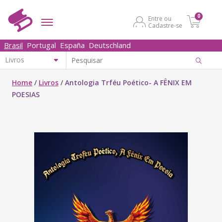
0
Entre ou
Cadastre-se
Brasil
Portugal
España
Deutschland
Home
/
Livros
/
Antologia Trféu Poético- A FÊNIX EM
POESIAS