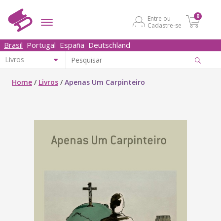
0
Entre ou
Cadastre-se
Brasil
Portugal
España
Deutschland
Home
/
Livros
/
Apenas Um Carpinteiro