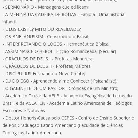
- SERMONÁRIO - Mensagens que edificam;
- A MENINA DA CADEIRA DE RODAS - Fabíola - Uma história
infantil;
- DEUS EXISTE? MITO OU REALIDADE?;
- OS BNEI ANUSSIM - Construindo o Brasil;
- INTERPRETANDO O LOGOS - Hermenêutica Bíblica;
- ASSIM NASCE O HERÓI - Ficção Romanceada; (Secular)
- ORÁCULOS DE DEUS I - Profetas Menores;
- ORÀCULOS DE DEUS II - Profetas Maiores;
- DISCÍPULIUS Ensinando o Novo Crente;
- EU E O EGO - Aprendendo a me Conhecer ( Psicanálise);
- O GABINETE DE UM PASTOR - Crônicas de um Ministro;
- Acadêmico Titular da AELB - Academia Evangélica de Letras do
Brasil, e da ACLATEN - Academia Latino Americana de Teólogos
Escritores e Notáveis
- Doctor Honoris-Causa pelo CEPES - Centro de Ensino Superior e
de Pós Graduação Latino-Americano (Faculdade de Ciências
Teológicas Latino-Americana.