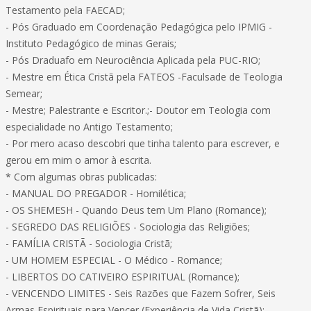
Testamento pela FAECAD;
- Pós Graduado em Coordenação Pedagógica pelo IPMIG -
Instituto Pedagógico de minas Gerais;
- Pós Draduafo em Neurociência Aplicada pela PUC-RIO;
- Mestre em Ética Cristã pela FATEOS -Faculsade de Teologia
Semear;
- Mestre; Palestrante e Escritor.;- Doutor em Teologia com
especialidade no Antigo Testamento;
- Por mero acaso descobri que tinha talento para escrever, e
gerou em mim o amor à escrita.
* Com algumas obras publicadas:
- MANUAL DO PREGADOR - Homilética;
- OS SHEMESH - Quando Deus tem Um Plano (Romance);
- SEGREDO DAS RELIGIÕES - Sociologia das Religiões;
- FAMÍLIA CRISTÃ - Sociologia Cristã;
- UM HOMEM ESPECIAL - O Médico - Romance;
- LIBERTOS DO CATIVEIRO ESPIRITUAL (Romance);
- VENCENDO LIMITES - Seis Razões que Fazem Sofrer, Seis
Armas Espirituais para Vencer (Experiência de Vida Cristã);