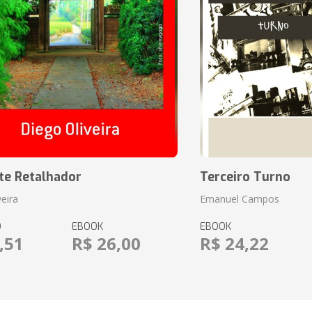
te Retalhador
Terceiro Turno
veira
Emanuel Campos
O
EBOOK
EBOOK
,51
R$ 26,00
R$ 24,22