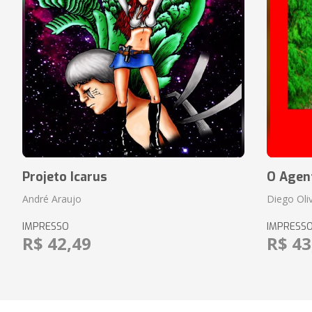
Projeto Icarus
O Agen
André Araujo
Diego Oli
IMPRESSO
IMPRESS
R$ 42,49
R$ 43