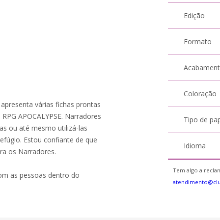
Edição
Formato
Acabamen
Coloração
presenta várias fichas prontas
de RPG APOCALYPSE. Narradores
Tipo de pa
ias ou até mesmo utilizá-las
fúgio. Estou confiante de que
Idioma
ara os Narradores.
Tem algo a reclam
om as pessoas dentro do
atendimento@cl