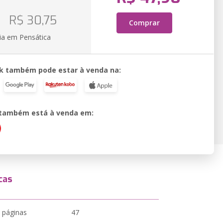
o
R$ 30,75
Comprar
ia em Pensática
k também pode estar à venda na:
o também está à venda em:
cas
 páginas
47