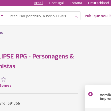
Brasil
Portugal
España
Deutschland
Publique seu l
as
IPSE RPG - Personagens &
istas
 Gomes
Versã
impre
ivro: 691865