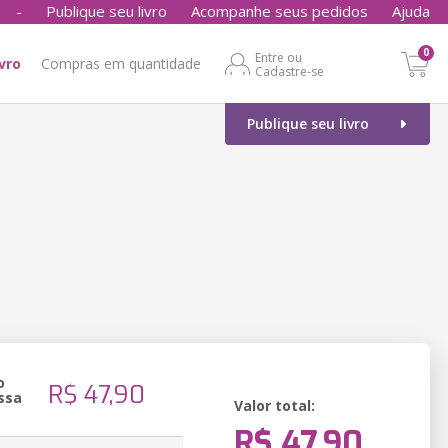
-
Publique seu livro
Acompanhe seus pedidos
Ajuda
0
Entre ou
ivro
Compras em quantidade
Cadastre-se
Publique seu livro
o
R$ 47,90
ssa
Valor total:
R$ 47,90