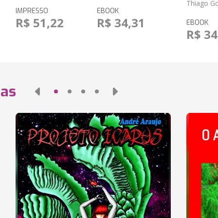
Thiago G
IMPRESSO
EBOOK
R$ 51,22
R$ 34,31
EBOOK
R$ 34
das