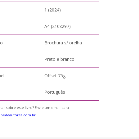
1 (2024)
A4 (210x297)
to
Brochura s/ orelha
Preto e branco
pel
Offset 75g
Português
ar sobre este livro? Envie um email para
ubedeautores.com.br