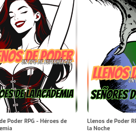
de Poder RPG - Héroes de
Llenos de Poder R
demia
la Noche