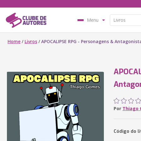
Menu
Home
/
Livros
/
APOCALIPSE RPG - Personagens & Antagonist
APOCAL
Antagon
Por
Thiago
Código do l