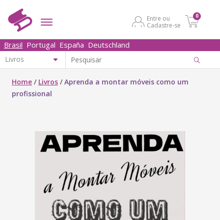
0
Entre ou
Cadastre-se
Brasil
Portugal
España
Deutschland
Home
/
Livros
/
Aprenda a montar móveis como um
profissional