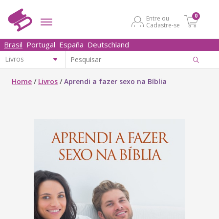
0
Entre ou
Cadastre-se
Brasil
Portugal
España
Deutschland
Home
/
Livros
/
Aprendi a fazer sexo na Bíblia