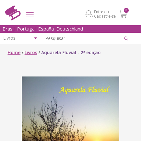
0
Entre ou
Cadastre-se
Brasil
Portugal
España
Deutschland
Home
/
Livros
/
Aquarela Fluvial - 2ª edição