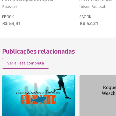
Boassalli
Udson Boassalli
EBOOK
EBOOK
R$ 53,31
R$ 53,31
Publicações relacionadas
Ver a lista completa