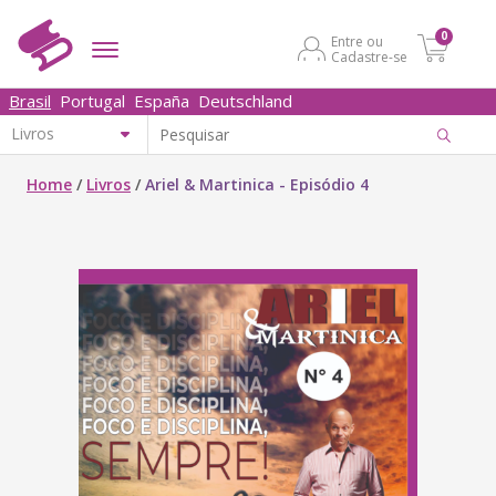
0
Entre ou
Cadastre-se
Brasil
Portugal
España
Deutschland
Home
/
Livros
/
Ariel & Martinica - Episódio 4