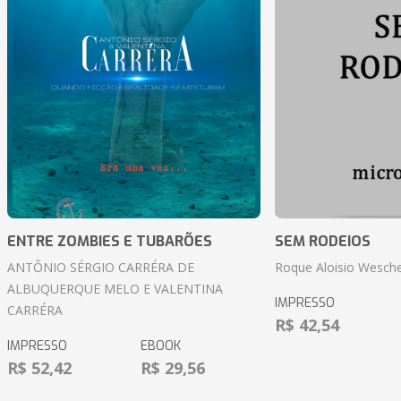
ENTRE ZOMBIES E TUBARÕES
SEM RODEIOS
ANTÔNIO SÉRGIO CARRÉRA DE
Roque Aloisio Wesche
ALBUQUERQUE MELO E VALENTINA
IMPRESSO
CARRÉRA
R$ 42,54
IMPRESSO
EBOOK
R$ 52,42
R$ 29,56