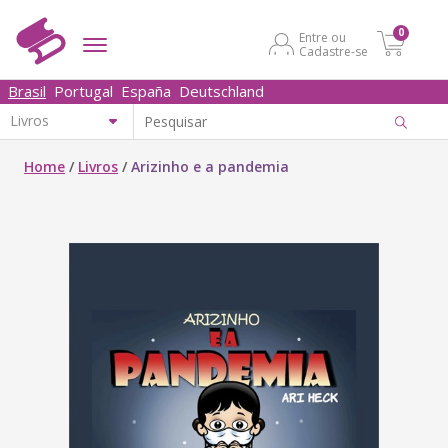
0
Entre ou
Cadastre-se
Brasil
Portugal
España
Deutschland
Home
/
Livros
/
Arizinho e a pandemia