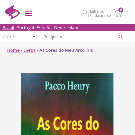
0
Entre ou
Cadastre-se
Brasil
Portugal
España
Deutschland
Home
/
Livros
/
As Cores do Meu Arco-íris