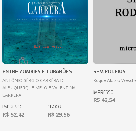
ENTRE ZOMBIES E TUBARÕES
SEM RODEIOS
ANTÔNIO SÉRGIO CARRÉRA DE
Roque Aloisio Wesche
ALBUQUERQUE MELO E VALENTINA
IMPRESSO
CARRÉRA
R$ 42,54
IMPRESSO
EBOOK
R$ 52,42
R$ 29,56